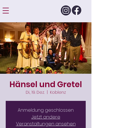
Hänsel und Gretel
Di., 19. Dez.
  |  
Koblenz
Anmeldung geschlossen
Jetzt andere
Veranstaltungen ansehen